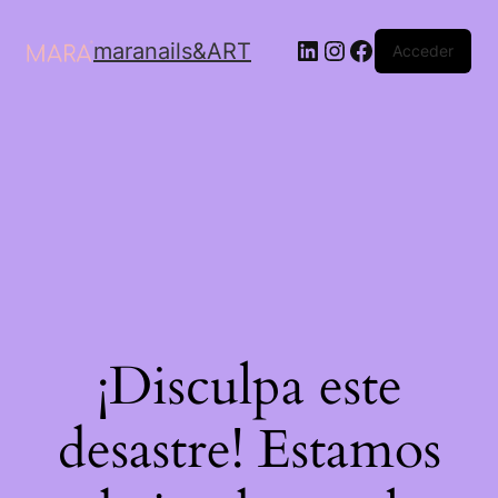
maranails&ART
Acceder
¡Disculpa este
desastre! Estamos